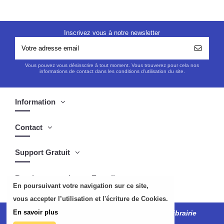
Inscrivez vous à notre newsletter
Vous pouvez vous désinscrire à tout moment. Vous trouverez pour cela nos
informations de contact dans les conditions d'utilisation du site.
Information
Contact
Support Gratuit
Boutique musulmane Easydin
En poursuivant votre navigation sur ce site,
vous accepter l’utilisation et l'écriture de Cookies.
En savoir plus
Tous droits réservés
easydin.com
©2024 Librairie
musulmane