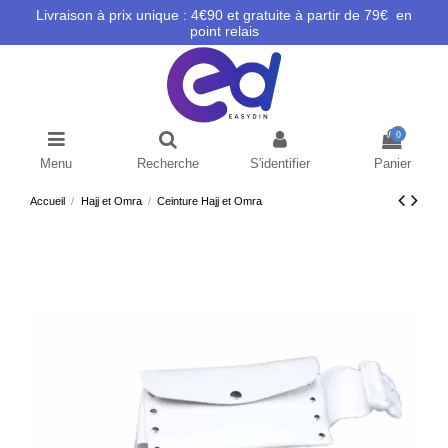
Livraison à prix unique : 4€90 et gratuite à partir de 79€ en
point relais
0
Menu
Recherche
S'identifier
Panier
Accueil
Hajj et Omra
Ceinture Hajj et Omra