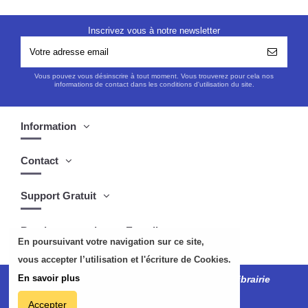
Inscrivez vous à notre newsletter
Vous pouvez vous désinscrire à tout moment. Vous trouverez pour cela nos
informations de contact dans les conditions d'utilisation du site.
Information
Contact
Support Gratuit
Boutique musulmane Easydin
En poursuivant votre navigation sur ce site,
vous accepter l’utilisation et l'écriture de Cookies.
En savoir plus
Tous droits réservés
easydin.com
©2024 Librairie
musulmane
Accepter