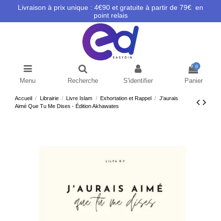
Livraison à prix unique : 4€90 et gratuite à partir de 79€ en
point relais
0
Menu
Recherche
S'identifier
Panier
Accueil
Librairie
Livre Islam
Exhortation et Rappel
J'aurais
Aimé Que Tu Me Dises - Édition Akhawates