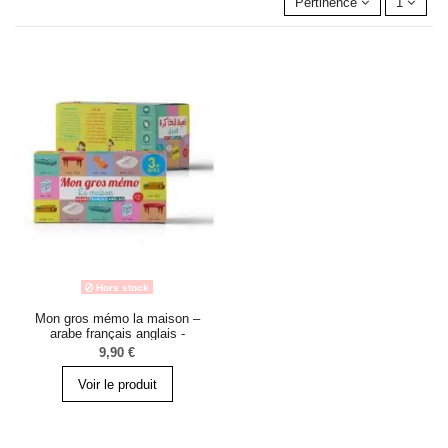
Pertinence
1
Hors stock
Mon gros mémo la maison –
arabe français anglais -
Graines de foi
9,90 €
Voir le produit