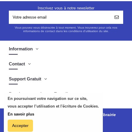
Inscrivez vous à notre newsletter
Vous pouvez vous désinscrire à tout moment. Vous trouverez pour cela nos
informations de contact dans les conditions d'utilisation du site.
Information
Contact
Support Gratuit
Boutique musulmane Easydin
En poursuivant votre navigation sur ce site,
vous accepter l’utilisation et l'écriture de Cookies.
En savoir plus
Tous droits réservés
easydin.com
©2024 Librairie
musulmane
Accepter